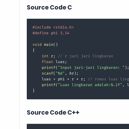
Source Code C
#
include
<stdio.h>
#
define
 phi 3.14
void
main
()
{

int
 r; 
// r jari jari lingkaran
float
 luas;

printf
(
"Input jari-jari lingkaran: "
);
scanf
(
"%d"
, &r);

    luas = phi * r * r; 
// rumus luas lin
printf
(
"Luas lingkaran adalah:%.2f"
, 
}
Source Code C++