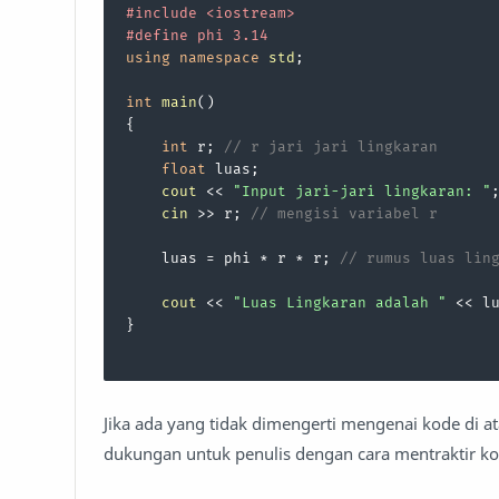
#
include
<iostream>
#
define
 phi 3.14
using
namespace
std
;

int
main
()
{

int
 r; 
// r jari jari lingkaran
float
 luas;

cout
 << 
"Input jari-jari lingkaran: "
;
cin
 >> r; 
// mengisi variabel r
    luas = phi * r * r; 
// rumus luas lin
cout
 << 
"Luas Lingkaran adalah "
 << l
}

Jika ada yang tidak dimengerti mengenai kode di a
dukungan untuk penulis dengan cara mentraktir kopi