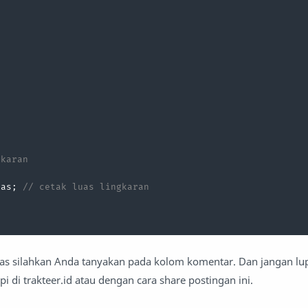


gkaran
uas; 
// cetak luas lingkaran
tas silahkan Anda tanyakan pada kolom komentar. Dan jangan lup
 di trakteer.id atau dengan cara share postingan ini.