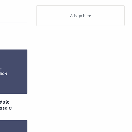
JQuery
Linux
Matematika
MySQL
Office Word
Pascal
PDF
PHP
SEO
Software
Template
Tips Blogger
#09:
asa C
Visual Basic
Vs Code
Windows