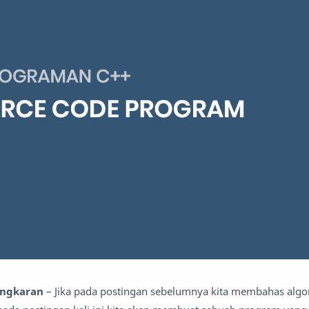
ingkaran
– Jika pada postingan sebelumnya kita membahas algor