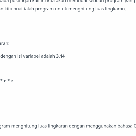
da postingan kali ini kita akan membuat sebuah program yang
kita buat ialah program untuk menghitung luas lingkaran.
aran:
dengan isi variabel adalah
3.14
* r * r
ogram menghitung luas lingkaran dengan menggunakan bahasa C