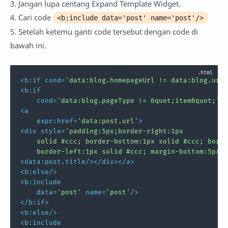
3. Jangan lupa centang Expand Template Widget.
4. Cari code
<b:include data='post' name='post'/>
5. Setelah ketemu ganti code tersebut dengan code di
bawah ini.
<
b:if
cond
=
'data:blog.homepageUrl != data:blog.url'
<
b:if
cond
=
'data:blog.pageType != &quot;item&quot;'
>
<
a
expr:href
=
'data:post.url'
>
<
div
style
=
'padding:5px;border-right:1px

    solid #ccc; border-bottom:1px solid #ccc; borde
    border-left:1px solid #ccc; margin-bottom:5px;b
<
data:post.title
/>
</
div
>
</
a
>
<
b:else
/>
<
b:include
data
=
'post'
name
=
'post'
/>
</
b:if
>
<
b:else
/>
<
b:include