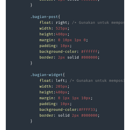
        }

.bagian-post
{

float
: right; 
/* Gunakan untuk memposis
width
: 
525px
;

height
:
400px
;

margin
: 
0
10px
1px
0
;

padding
: 
10px
;

background-color
: 
#ffffff
;

border
: 
2px
 solid 
#000000
;

        } 

.bagian-widget
{

float
: left; 
/* Gunakan untuk memposisi
width
: 
205px
;

height
:
400px
;

margin
: 
0
1px
1px
10px
;

padding
: 
10px
;

background-color
:
#FFFF33
;

border
: solid 
2px
#000000
;

        } 
