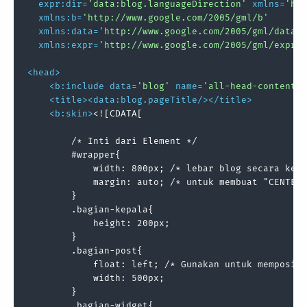
expr:dir
=
'data:blog.languageDirection'
xmlns
=
'htt
xmlns:b
=
'http://www.google.com/2005/gml/b'
xmlns:data
=
'http://www.google.com/2005/gml/data'
xmlns:expr
=
'http://www.google.com/2005/gml/expr'
>
<
head
>
<
b:include
data
=
'blog'
name
=
'all-head-content'
/
<
title
>
<
data:blog.pageTitle
/>
</
title
>
<
b:skin
>
<![CDATA[

        /* Inti dari Element */

        #wrapper{

            width: 800px; /* lebar blog secara kese
            margin: auto; /* untuk membuat "CENTER"
        }

        .bagian-kepala{

            height: 200px;

        }

        .bagian-post{

            float: left; /* Gunakan untuk memposisi
            width: 500px;

        }

        .bagian-widget{
