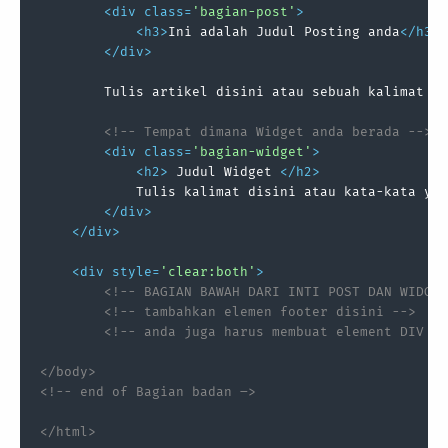
<
div
class
=
'bagian-post'
>
<
h3
>
Ini adalah Judul Posting anda
</
h3
>
</
div
>
        Tulis artikel disini atau sebuah kalimat 

<!-- Tempat dimana Widget anda berada -->
<
div
class
=
'bagian-widget'
>
<
h2
>
 Judul Widget 
</
h2
>
            Tulis kalimat disini atau kata-kata yan
</
div
>
</
div
>
<
div
style
=
'clear:both'
>
<!-- BAGIAN BAWAH DARI INTI POST DAN WIDGET
<!-- tambahkan elemen footer disini -->
<!-- anda juga harus membuat element DIV te
</body> 

<!-- end of Bagian badan –> 

</html>