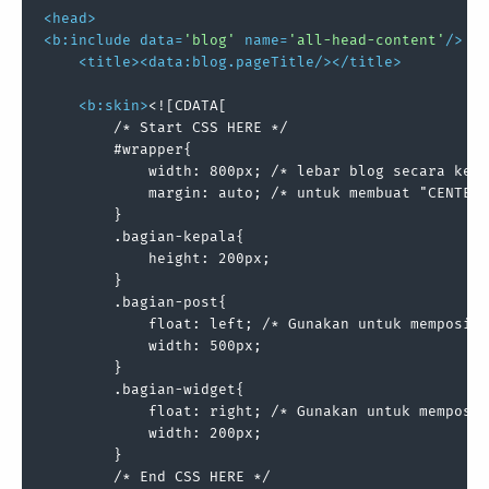
<
head
>
<
b:include
data
=
'blog'
name
=
'all-head-content'
/>
<
title
>
<
data:blog.pageTitle
/>
</
title
>
<
b:skin
>
<![CDATA[

        /* Start CSS HERE */

        #wrapper{

            width: 800px; /* lebar blog secara kese
            margin: auto; /* untuk membuat "CENTER"
        }

        .bagian-kepala{

            height: 200px;

        }

        .bagian-post{

            float: left; /* Gunakan untuk memposisi
            width: 500px;

        }

        .bagian-widget{

            float: right; /* Gunakan untuk memposis
            width: 200px;

        }

        /* End CSS HERE */
