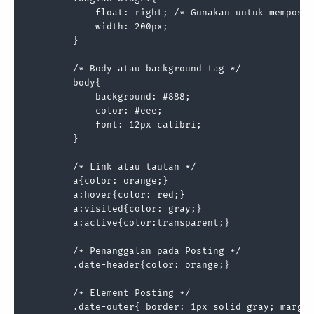
            float: right; /* Gunakan untuk memposis
            width: 200px;

        }

        /* Body atau background tag */

        body{

            background: #888;

            color: #eee;

            font: 12px calibri;

        }

        /* Link atau tautan */

        a{color: orange;}

        a:hover{color: red;}

        a:visited{color: gray;}

        a:active{color:transparent;}

        /* Penanggalan pada Posting */

        .date-header{color: orange;}

        /* Element Posting */

        .date-outer{ border: 1px solid gray; margin