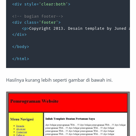
<
div
style
=
'clear:both'
>
<!-- bagian footer-->
<
div
class
=
'footer'
>
<
p
>
Copyright 2013. Desain template by Juned al~
</
div
>
</
body
>
</
html
>
Hasilnya kurang lebih seperti gambar di bawah ini.