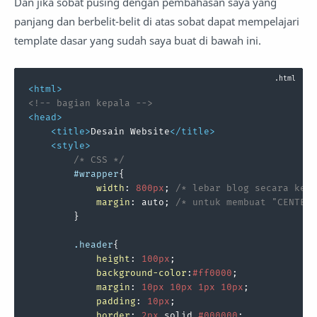
Dan jika sobat pusing dengan pembahasan saya yang
panjang dan berbelit-belit di atas sobat dapat mempelajari
template dasar yang sudah saya buat di bawah ini.
<
html
>
<!-- bagian kepala -->
<
head
>
<
title
>
Desain Website
</
title
>
<
style
>
/* CSS */
#wrapper
{

width
: 
800px
; 
/* lebar blog secara kese
margin
: auto; 
/* untuk membuat "CENTER"
        }

.header
{

height
: 
100px
;

background-color
:
#ff0000
;

margin
: 
10px
10px
1px
10px
;

padding
: 
10px
;

border
: 
2px
 solid 
#000000
;
