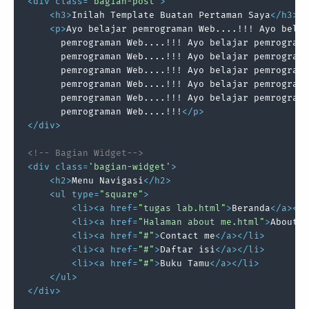
<
div
class
=
'bagian-post'
>
<
h3
>
Inilah Template Buatan Pertaman Saya
</
h3
>
<
p
>
Ayo belajar pemrograman Web....!!! Ayo belaj
      pemrograman Web....!!! Ayo belajar pemrograma
      pemrograman Web....!!! Ayo belajar pemrograma
      pemrograman Web....!!! Ayo belajar pemrograma
      pemrograman Web....!!! Ayo belajar pemrograma
      pemrograman Web....!!! Ayo belajar pemrograma
      pemrograman Web....!!!
</
p
>
</
div
>
<!-- Bagian Widget-->
<
div
class
=
'bagian-widget'
>
<
h2
>
Menu Navigasi
</
h2
>
<
ul
type
=
"square"
>
<
li
>
<
a
href
=
"tugas lab.html"
>
Beranda
</
a
>
</
l
<
li
>
<
a
href
=
"Halaman about me.html"
>
About m
<
li
>
<
a
href
=
"#"
>
Contact me
</
a
>
</
li
>
<
li
>
<
a
href
=
"#"
>
Daftar isi
</
a
>
</
li
>
<
li
>
<
a
href
=
"#"
>
Buku Tamu
</
a
>
</
li
>
</
ul
>
</
div
>