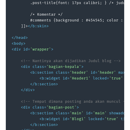
        .post-title{font: 17px calibri; } /* judul 
        /* Komentar */

        #comments {background : #454545; color : wh
    ]]>
</
b:skin
>
</
head
>
<
body
>
<
div
id
=
'wrapper'
>
<!-- Nantinya akan dijadikan Judul blog -->
<
div
class
=
'bagian-kepala'
>
<
b:section
class
=
'header'
id
=
'header'
maxwi
<
b:widget
id
=
'Header1'
locked
=
'true'
ti
</
b:section
>
</
div
>
<!-- Tempat dimana posting anda akan muncul -->
<
div
class
=
'bagian-post'
>
<
b:section
class
=
'main'
id
=
'main'
showaddel
<
b:widget
id
=
'Blog1'
locked
=
'true'
titl
</
b:section
>