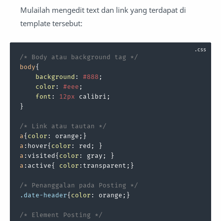
Mulailah mengedit text dan link yang terdapat di
template tersebut:
/* Body atau background tag */
body
{

background
: 
#888
;

color
: 
#eee
;

font
: 
12px
 calibri;

}

/* Link atau tautan */
a
{
color
a
:hover
{
color
a
:visited
{
color
a
:active
{ 
color
:transparent;}

/* Penanggalan pada Posting */
.date-header
{
color
: orange;}

/* Element Posting */