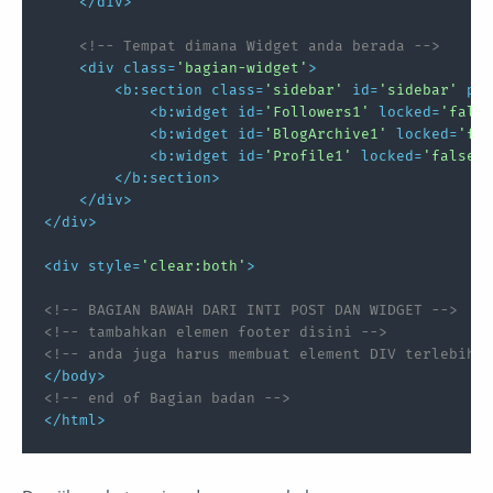
</
div
>
<!-- Tempat dimana Widget anda berada -->
<
div
class
=
'bagian-widget'
>
<
b:section
class
=
'sidebar'
id
=
'sidebar'
pre
<
b:widget
id
=
'Followers1'
locked
=
'false
<
b:widget
id
=
'BlogArchive1'
locked
=
'fal
<
b:widget
id
=
'Profile1'
locked
=
'false'
</
b:section
>
</
div
>
</
div
>
<
div
style
=
'clear:both'
>
<!-- BAGIAN BAWAH DARI INTI POST DAN WIDGET -->
<!-- tambahkan elemen footer disini -->
<!-- anda juga harus membuat element DIV terlebih d
</
body
>
<!-- end of Bagian badan -->
</
html
>