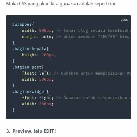
Maka CSS yang akan kita gunakan adalah seperti ini:
#wrapper
{

width
: 
800px
; 
/* lebar blog secara keseluruhan*
margin
: auto; 
/* untuk membuat "CENTER" blog pa
.bagian-kepala
{

height
: 
200px
;

.bagian-post
{

float
: left; 
/* Gunakan untuk memposisikan Widg
width
: 
500px
;

.bagian-widget
{

float
: right; 
/* Gunakan untuk memposisikan Wid
width
: 
200px
;

}
Preview, lalu EDIT!