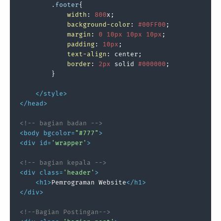
.footer
{

width
: 
800
x;

background-color
: 
#00FF00
;

margin
: 
0
10px
10px
10px
;

padding
: 
10px
;

text-align
: center;

border
: 
2px
 solid 
#000000
;

        }

</
style
>
</
head
>
<!-- bagian badan -->
<
body
bgcolor
=
"#777"
>
<
div
id
=
'wrapper'
>
<!-- bagian kepala -->
<
div
class
=
'header'
>
<
h1
>
Pemrograman Website
</
h1
>
</
div
>
<!--Bagian Postingan-->