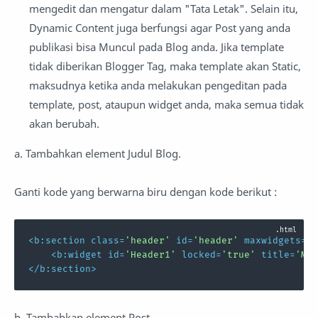
mengedit dan mengatur dalam "Tata Letak". Selain itu,
Dynamic Content juga berfungsi agar Post yang anda
publikasi bisa Muncul pada Blog anda. Jika template
tidak diberikan Blogger Tag, maka template akan Static,
maksudnya ketika anda melakukan pengeditan pada
template, post, ataupun widget anda, maka semua tidak
akan berubah.
a. Tambahkan element Judul Blog.
Ganti kode yang berwarna biru dengan kode berikut :
<
b:section
class
=
'header'
id
=
'header'
maxwidgets
=
'1
<
b:widget
id
=
'Header1'
locked
=
'true'
title
=
'My 
</
b:section
>
b. Tambahkan element Post.