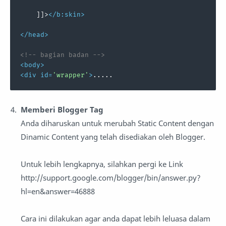
    ]]>
</
b:skin
>
</
head
>
<!-- bagian badan -->
<
body
>
<
div
id
=
'wrapper'
>
.....
Memberi Blogger Tag
Anda diharuskan untuk merubah Static Content dengan
Dinamic Content yang telah disediakan oleh Blogger.
Untuk lebih lengkapnya, silahkan pergi ke Link
http://support.google.com/blogger/bin/answer.py?
hl=en&answer=46888
Cara ini dilakukan agar anda dapat lebih leluasa dalam