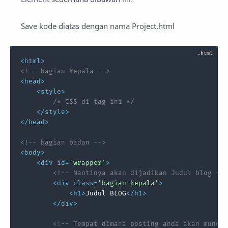
Save kode diatas dengan nama Project.html
<
html
>
<!-- bagian kepala -->
<
head
>
<
style
>
/* CSS di tag ini */
</
style
>
</
head
>
<!-- bagian badan -->
<
body
>
<
div
id
=
'wrapper'
>
<!-- Nantinya akan dijadikan Judul blog -->
<
div
class
=
'bagian-kepala'
>
<
h1
>
Judul BLOG
</
h1
>
</
div
>
<!-- Tempat dimana posting anda akan muncul