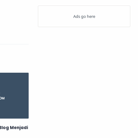
JQuery
Linux
Matematika
MySQL
Office Word
Pascal
PDF
PHP
SEO
Software
Template
Tips Blogger
Visual Basic
Vs Code
Blog Menjadi
Windows