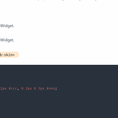
 Widget.
 Widget.
/b:skin>
2px
#ccc
, 
0
2px
0
3px
#444
;
