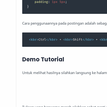
padding
: 
1px
5px
;

}
Cara penggunaannya pada postingan adalah sebaga
<
kbr
>
Ctrl
</
kbr
>
 + 
<
kbr
>
Shift
</
kbr
>
 + 
<
kb
Demo Tutorial
Untuk melihat hasilnya silahkan langsung ke halam
Tulisan yang berwarna merah silahkan sobat ganti 