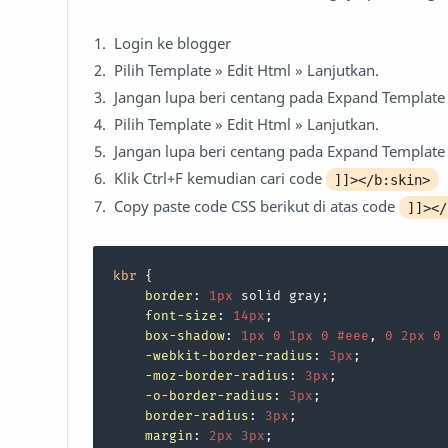
Login ke blogger
Pilih Template » Edit Html » Lanjutkan.
Jangan lupa beri centang pada Expand Template
Pilih Template » Edit Html » Lanjutkan.
Jangan lupa beri centang pada Expand Template
Klik Ctrl+F kemudian cari code
]]></b:skin>
Copy paste code CSS berikut di atas code
]]><
kbr
 {

border
: 
1px
 solid gray;

font-size
: 
14px
;

box-shadow
: 
1px
0
1px
0
#eee
, 
0
2px
0
-webkit-border-radius
: 
3px
;

-moz-border-radius
: 
3px
;

-o-border-radius
: 
3px
;

border-radius
: 
3px
;

margin
: 
2px
3px
;
