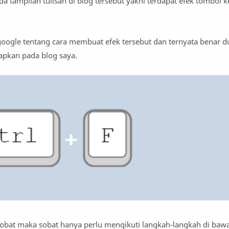
a tampilan tulisan di blog tersebut yakni terdapat efek tombol k
 google tentang cara membuat efek tersebut dan ternyata benar 
erapkan pada blog saya.
obat maka sobat hanya perlu mengikuti langkah-langkah di bawa