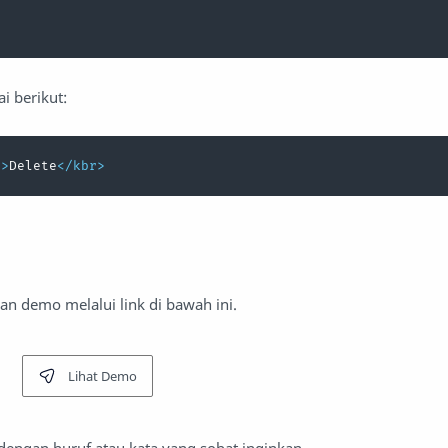
i berikut:
r
>
Delete
</
kbr
>
an demo melalui link di bawah ini.
Lihat Demo
dengan huruf atau kata yang sobat inginkan.