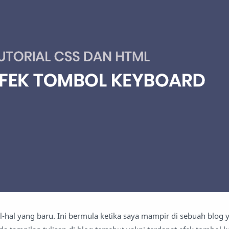
-hal yang baru. Ini bermula ketika saya mampir di sebuah blog