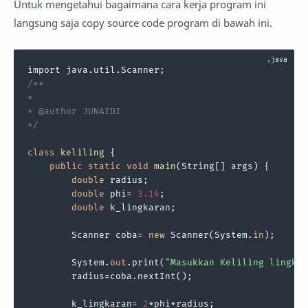
Untuk mengetahui bagaimana cara kerja program ini
langsung saja copy source code program di bawah ini.
/**

*

* @author JUNAIDI

*/
class
keliling
 {

public
static
void
main
(
String[] args
) 
{

double
 radius;

double
 phi= 
3.14
;

double
 k_lingkaran;

        Scanner coba= 
new
 Scanner(System.
in
);

        System.
out
.print(
"Masukkan Keliling lingkar
        radius=coba.nextInt();

        k_lingkaran= 
2
*phi*radius;
