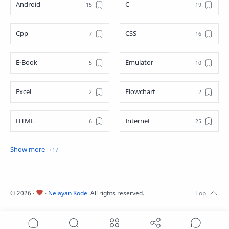
Android
C
Cpp
CSS
E-Book
Emulator
Excel
Flowchart
HTML
Internet
Java
JavaScript
JQuery
Linux
©
2026
‧
‧
Nelayan Kode
. All rights reserved.
Matematika
MySQL