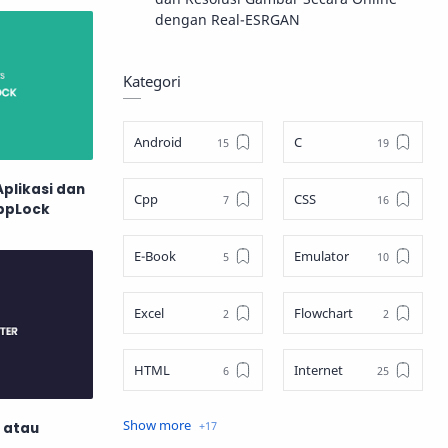
dengan Real-ESRGAN
Kategori
Android
C
plikasi dan
Cpp
CSS
ppLock
E-Book
Emulator
Excel
Flowchart
HTML
Internet
Java
JavaScript
 atau