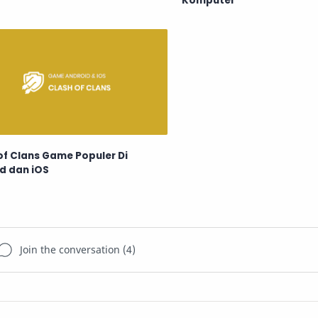
Komputer
of Clans Game Populer Di
d dan iOS