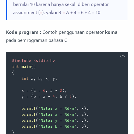
bernilai 10 karena hanya sekali diberi operator
assignment (
=
), yakni B
=
A + 4 = 6 + 4 = 10
Kode program :
Contoh penggunaan operator
koma
pada pemrograman bahasa C
#
include
<stdio.h>
int
main
()
{

int
 a, b, x, y;

    x = (a = 
6
, a * 
2
);

    y = (b = a + 
4
, b / 
2
);

printf
(
"Nilai x = %d\n"
, x);

printf
(
"Nilai a = %d\n"
, a);

printf
(
"Nilai y = %d\n"
, y);

printf
(
"Nilai b = %d\n"
, b);

}