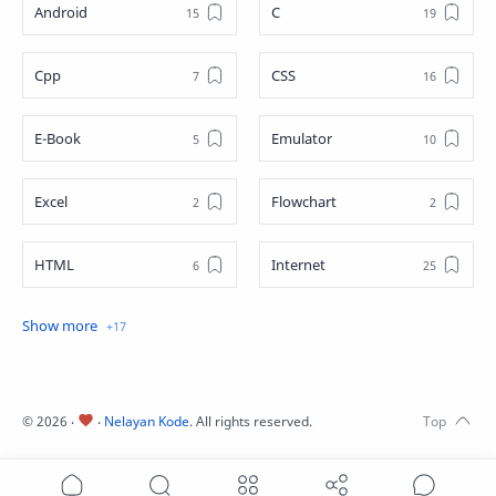
Android
C
Cpp
CSS
E-Book
Emulator
Excel
Flowchart
HTML
Internet
Java
JavaScript
JQuery
Linux
©
2026
‧
‧
Nelayan Kode
. All rights reserved.
Matematika
MySQL